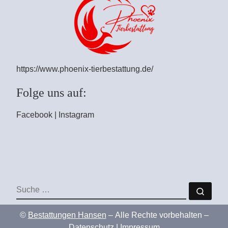
https://www.phoenix-tierbestattung.de/
Folge uns auf:
Facebook
|
Instagram
SUCHE
Such
©
Bestattungen Hansen
–
Alle Rechte vorbehalten –
Datenschutz
|
Impressum